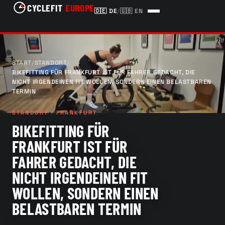
CYCLEFIT
EUROPE
🇩🇪
DE
/
🇬🇧
EN
START
/
STANDORT
/
BIKEFITTING FÜR FRANKFURT IST FÜR FAHRER GEDACHT, DIE
NICHT IRGENDEINEN FIT WOLLEN, SONDERN EINEN BELASTBAREN
TERMIN
STANDORT · FRANKFURT
BIKEFITTING FÜR
FRANKFURT IST FÜR
FAHRER GEDACHT, DIE
NICHT IRGENDEINEN FIT
WOLLEN, SONDERN EINEN
BELASTBAREN TERMIN