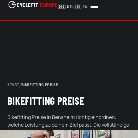
CYCLEFIT
EUROPE
🇩🇪
DE
/
🇬🇧
EN
START
/
BIKEFITTING PREISE
BIKEFITTING PREISE
Bikefitting Preise in Bensheim richtig einordnen:
welche Leistung zu deinem Ziel passt. Die vollständige
Preisliste steht auf der Seite Bikefitting Kosten.