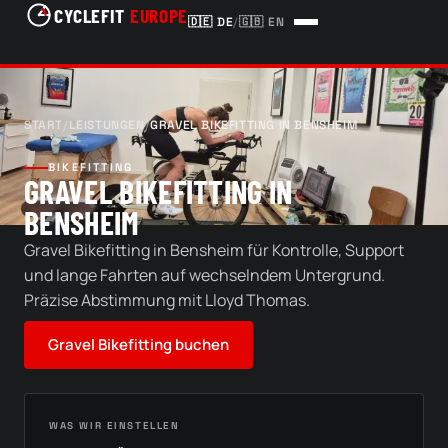
CYCLEFIT
EUROPE
🇩🇪
DE
/
🇬🇧
EN
START
/
LEISTUNGEN
/
GRAVEL BIKEFITTING IN BENSHEIM
BIKEFITTING
GRAVEL BIKEFITTING IN
BENSHEIM
Gravel Bikefitting in Bensheim für Kontrolle, Support
und lange Fahrten auf wechselndem Untergrund.
Präzise Abstimmung mit Lloyd Thomas.
Gravel Bikefitting buchen
WAS WIR EINSTELLEN