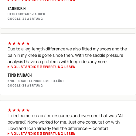
VOLLSTÄNDIGE BEWERTUNG LESEN
YANNICK H
ULTRADISTANZ-FAHRER
GOOGLE-BEWERTUNG
★★★★★
Due to a leg-length difference we also fitted my shoes and the
pain in my knee is gone since then. With the saddle pressure
analysis I have no problems with long rides anymore.
VOLLSTÄNDIGE BEWERTUNG LESEN
TIMO MAIBACH
KNIE- & SATTELPROBLEME GELÖST
GOOGLE-BEWERTUNG
★★★★★
I tried numerous online resources and even one that was "AI
powered". None worked for me. Just one consultation with
Lloyd and I can already feel the difference — comfort.
VOLLSTÄNDIGE BEWERTUNG LESEN