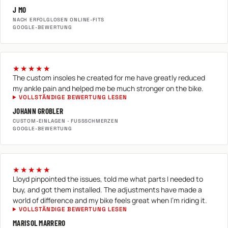
J MO
NACH ERFOLGLOSEN ONLINE-FITS
GOOGLE-BEWERTUNG
★★★★★
The custom insoles he created for me have greatly reduced
my ankle pain and helped me be much stronger on the bike.
VOLLSTÄNDIGE BEWERTUNG LESEN
JOHANN GROBLER
CUSTOM-EINLAGEN · FUSSSCHMERZEN
GOOGLE-BEWERTUNG
★★★★★
Lloyd pinpointed the issues, told me what parts I needed to
buy, and got them installed. The adjustments have made a
world of difference and my bike feels great when I'm riding it.
VOLLSTÄNDIGE BEWERTUNG LESEN
MARISOL MARRERO