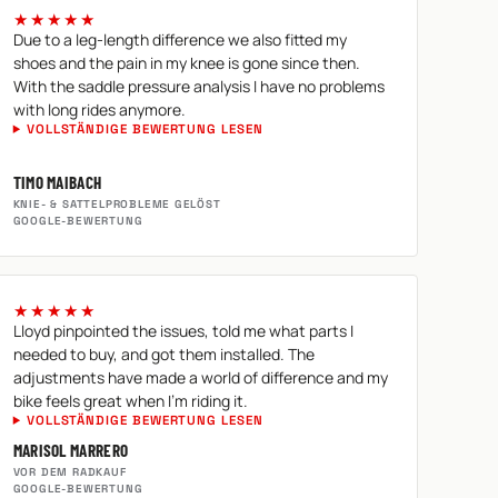
★★★★★
Due to a leg-length difference we also fitted my
shoes and the pain in my knee is gone since then.
With the saddle pressure analysis I have no problems
with long rides anymore.
VOLLSTÄNDIGE BEWERTUNG LESEN
TIMO MAIBACH
KNIE- & SATTELPROBLEME GELÖST
GOOGLE-BEWERTUNG
★★★★★
Lloyd pinpointed the issues, told me what parts I
needed to buy, and got them installed. The
adjustments have made a world of difference and my
bike feels great when I'm riding it.
VOLLSTÄNDIGE BEWERTUNG LESEN
MARISOL MARRERO
VOR DEM RADKAUF
GOOGLE-BEWERTUNG