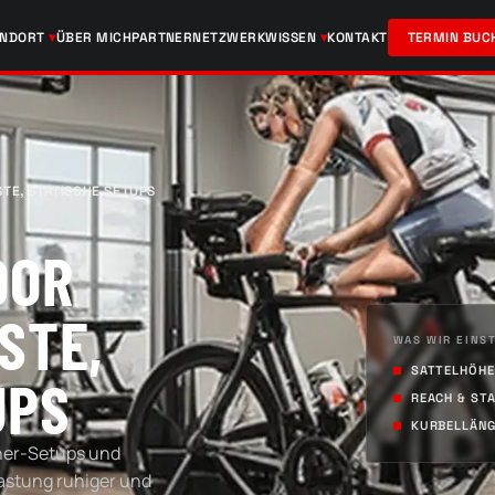
ANDORT
ÜBER MICH
PARTNERNETZWERK
WISSEN
KONTAKT
TERMIN BUC
STE, STATISCHE SETUPS
OOR
STE,
WAS WIR EINS
SATTELHÖHE
UPS
REACH & ST
KURBELLÄN
iner-Setups und
lastung ruhiger und