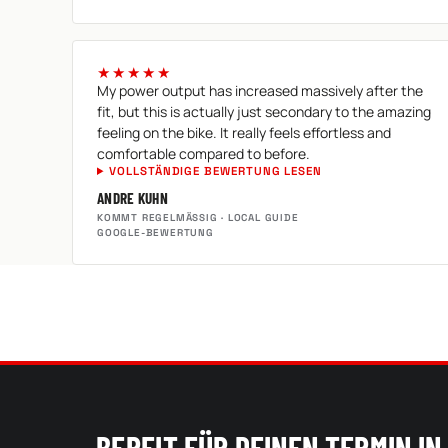
★★★★★
My power output has increased massively after the
fit, but this is actually just secondary to the amazing
feeling on the bike. It really feels effortless and
comfortable compared to before.
VOLLSTÄNDIGE BEWERTUNG LESEN
ANDRE KUHN
KOMMT REGELMÄSSIG · LOCAL GUIDE
GOOGLE-BEWERTUNG
BEREIT FÜR DEINEN TERMIN IN