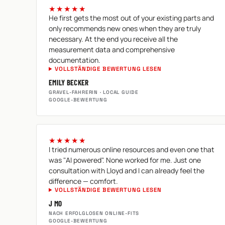
★★★★★
He first gets the most out of your existing parts and
only recommends new ones when they are truly
necessary. At the end you receive all the
measurement data and comprehensive
documentation.
VOLLSTÄNDIGE BEWERTUNG LESEN
EMILY BECKER
GRAVEL-FAHRERIN · LOCAL GUIDE
GOOGLE-BEWERTUNG
★★★★★
I tried numerous online resources and even one that
was "AI powered". None worked for me. Just one
consultation with Lloyd and I can already feel the
difference — comfort.
VOLLSTÄNDIGE BEWERTUNG LESEN
J MO
NACH ERFOLGLOSEN ONLINE-FITS
GOOGLE-BEWERTUNG