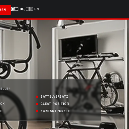
🇩🇪
DE
/
🇬🇧
EN
HEN
TELLEN
SATTELVERSATZ
ACK
CLEAT-POSITION
GE
KONTAKTPUNKTE