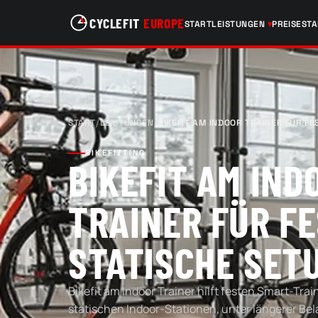
CYCLEFIT
EUROPE
START
LEISTUNGEN
PREISE
ST
START
/
LEISTUNGEN
/
BIKEFIT AM INDOOR TRAINER FÜR FE
BIKEFITTING
BIKEFIT AM IND
TRAINER FÜR FE
STATISCHE SET
Bikefit am Indoor Trainer hilft festen Smart-Tra
statischen Indoor-Stationen, unter längerer Be