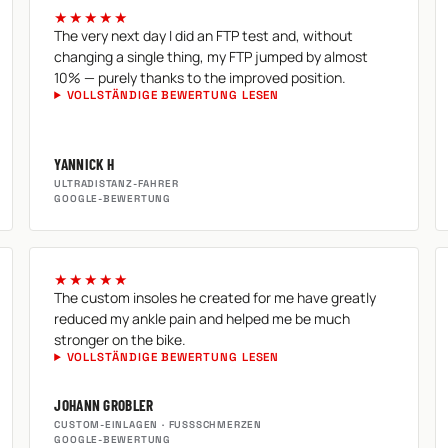
★★★★★
The very next day I did an FTP test and, without
changing a single thing, my FTP jumped by almost
10% — purely thanks to the improved position.
VOLLSTÄNDIGE BEWERTUNG LESEN
YANNICK H
ULTRADISTANZ-FAHRER
GOOGLE-BEWERTUNG
★★★★★
The custom insoles he created for me have greatly
reduced my ankle pain and helped me be much
stronger on the bike.
VOLLSTÄNDIGE BEWERTUNG LESEN
JOHANN GROBLER
CUSTOM-EINLAGEN · FUSSSCHMERZEN
GOOGLE-BEWERTUNG