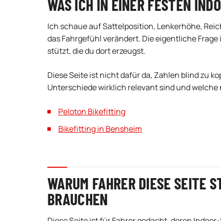
WAS ICH IN EINER FESTEN IND
Ich schaue auf Sattelposition, Lenkerhöhe, Reic
das Fahrgefühl verändert. Die eigentliche Frage 
stützt, die du dort erzeugst.
Diese Seite ist nicht dafür da, Zahlen blind zu k
Unterschiede wirklich relevant sind und welche
Peloton Bikefitting
Bikefitting in Bensheim
WARUM FAHRER DIESE SEITE S
BRAUCHEN
Diese Seite ist für Fahrer gedacht, deren Indoor