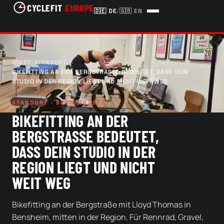
CYCLEFIT
EUROPE
🇩🇪
DE
/
🇬🇧
EN
START
/
STANDORT
/
BIKEFITTING AN DER BERGSTRASSE BEDEUTET, DASS DEIN S
TUDIO IN DER REGION LIEGT UND NICHT WEIT WEG
STANDORT · BERGSTRASSE
BIKEFITTING AN DER
BERGSTRASSE BEDEUTET, D
ASS DEIN STUDIO IN DER R
EGION LIEGT UND NICHT W
EIT WEG
Bikefitting an der Bergstraße mit Lloyd Thomas in
Bensheim, mitten in der Region. Für Rennrad, Gravel,