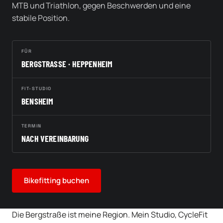
MTB und Triathlon, gegen Beschwerden und eine
stabile Position.
FÜR
BERGSTRASSE · HEPPENHEIM
FIT-STUDIO
BENSHEIM
TERMIN
NACH VEREINBARUNG
Bikefitting buchen
Die Bergstraße ist meine Region. Mein Studio, CycleFit