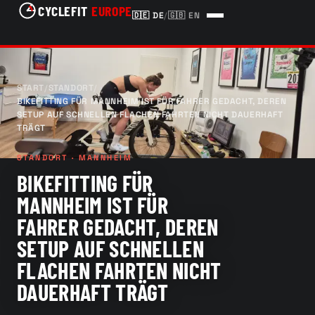
CYCLEFIT
EUROPE
🇩🇪
DE
/
🇬🇧
EN
START
/
STANDORT
/
BIKEFITTING FÜR MANNHEIM IST FÜR FAHRER GEDACHT, DEREN
SETUP AUF SCHNELLEN FLACHEN FAHRTEN NICHT DAUERHAFT
TRÄGT
STANDORT · MANNHEIM
BIKEFITTING FÜR
MANNHEIM IST FÜR
FAHRER GEDACHT, DEREN
SETUP AUF SCHNELLEN
FLACHEN FAHRTEN NICHT
DAUERHAFT TRÄGT