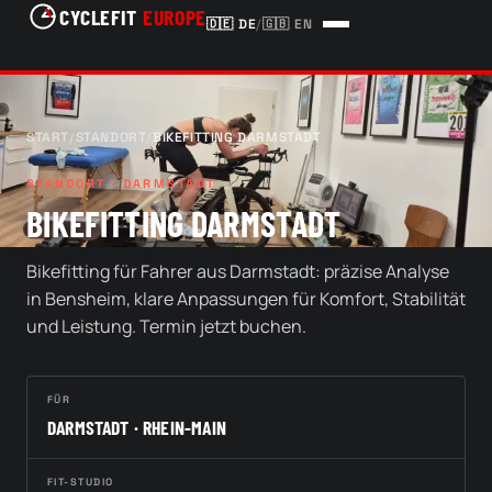
CYCLEFIT
EUROPE
🇩🇪
DE
/
🇬🇧
EN
START
/
STANDORT
/
BIKEFITTING DARMSTADT
STANDORT · DARMSTADT
BIKEFITTING DARMSTADT
Bikefitting für Fahrer aus Darmstadt: präzise Analyse
in Bensheim, klare Anpassungen für Komfort, Stabilität
und Leistung. Termin jetzt buchen.
FÜR
DARMSTADT · RHEIN-MAIN
FIT-STUDIO