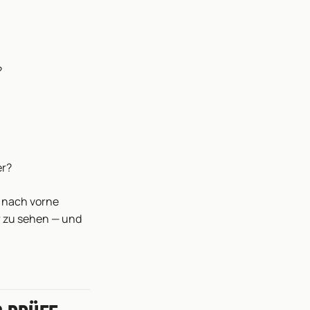
?
er?
er nach vorne
ar zu sehen — und