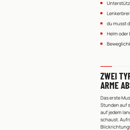
Unterstütz
Lenkerbrei
du musst 
Helm oder 
Beweglichk
ZWEI TY
ARME A
Das erste Mus
Stunden auf s
auf jedem lan
schaust. Aufr
Blickrichtung