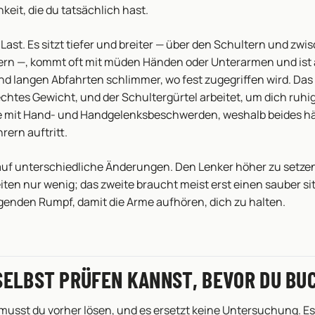
eit, die du tatsächlich hast.
 Last. Es sitzt tiefer und breiter — über den Schultern und zw
ern —, kommt oft mit müden Händen oder Unterarmen und ist
d langen Abfahrten schlimmer, wo fest zugegriffen wird. Das 
htes Gewicht, und der Schultergürtel arbeitet, um dich ruhig z
e mit Hand- und Handgelenksbeschwerden, weshalb beides hä
rern auftritt.
auf unterschiedliche Änderungen. Den Lenker höher zu setzen
iten nur wenig; das zweite braucht meist erst einen sauber si
genden Rumpf, damit die Arme aufhören, dich zu halten.
SELBST PRÜFEN KANNST, BEVOR DU BU
musst du vorher lösen, und es ersetzt keine Untersuchung. E