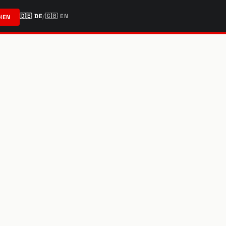
🇩🇪
DE
/
🇬🇧
EN
HEN