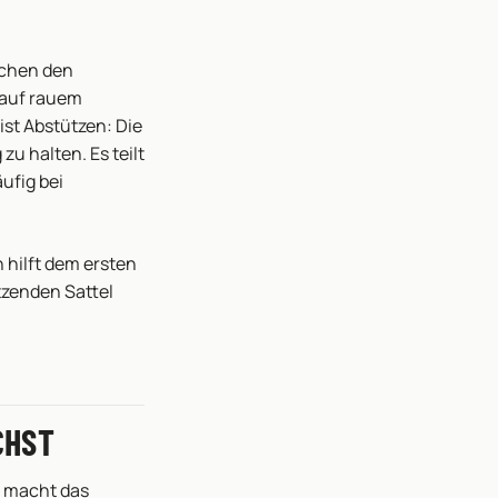
ischen den
 auf rauem
ist Abstützen: Die
u halten. Es teilt
ufig bei
 hilft dem ersten
tzenden Sattel
CHST
s macht das