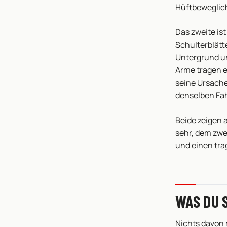
Hüftbeweglichk
Das zweite ist
Schulterblätt
Untergrund un
Arme tragen ec
seine Ursach
denselben Fah
Beide zeigen 
sehr, dem zwe
und einen tra
WAS DU 
Nichts davon 