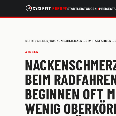
CYCLEFIT
EUROPE
START
LEISTUNGEN
PREISE
ST
START
/
WISSEN
/
NACKENSCHMERZEN BEIM RADFAHREN BE
WISSEN
NACKENSCHMER
BEIM RADFAHRE
BEGINNEN OFT M
WENIG OBERKÖR