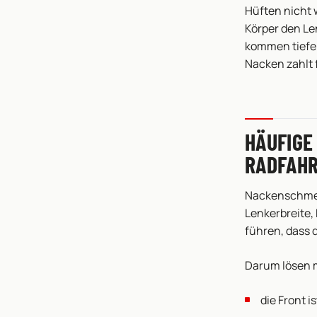
Hüften nicht 
Körper den Le
kommen tiefer
Nacken zahlt f
HÄUFIGE
RADFAH
Nackenschmerz
Lenkerbreite,
führen, dass 
Darum lösen m
die Front is