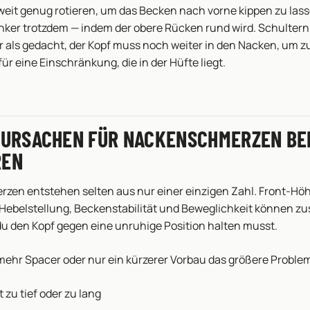
weit genug rotieren, um das Becken nach vorne kippen zu lasse
nker trotzdem — indem der obere Rücken rund wird. Schultern
 als gedacht, der Kopf muss noch weiter in den Nacken, um z
ür eine Einschränkung, die in der Hüfte liegt.
 URSACHEN FÜR NACKENSCHMERZEN BE
REN
en entstehen selten aus nur einer einzigen Zahl. Front-Höh
 Hebelstellung, Beckenstabilität und Beweglichkeit können 
du den Kopf gegen eine unruhige Position halten musst.
ehr Spacer oder nur ein kürzerer Vorbau das größere Problem 
t zu tief oder zu lang