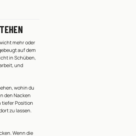
STEHEN
ewicht mehr oder
 gebeugt auf dem
icht in Schüben,
arbeit, und
sehen, wohin du
 in den Nacken
 tiefer Position
ort zu lassen.
Nacken. Wenn die