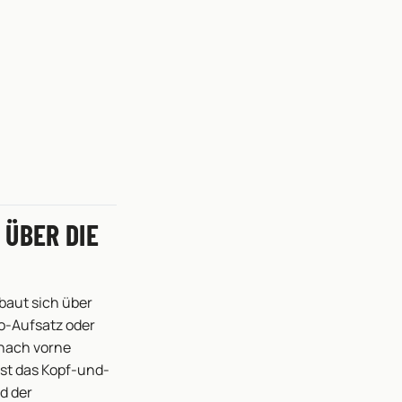
 ÜBER DIE
baut sich über
ro-Aufsatz oder
 nach vorne
ist das Kopf-und-
d der