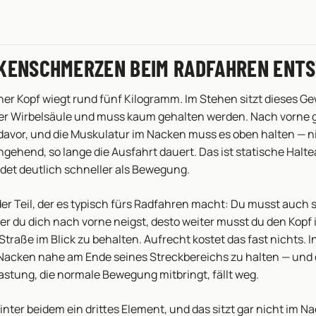
KENSCHMERZEN BEIM RADFAHREN ENT
er Kopf wiegt rund fünf Kilogramm. Im Stehen sitzt dieses G
der Wirbelsäule und muss kaum gehalten werden. Nach vorne
davor, und die Muskulatur im Nacken muss es oben halten — n
gehend, so lange die Ausfahrt dauert. Das ist statische Halte
det deutlich schneller als Bewegung.
r Teil, der es typisch fürs Radfahren macht: Du musst auch 
iter du dich nach vorne neigst, desto weiter musst du den Kopf
Straße im Blick zu behalten. Aufrecht kostet das fast nichts. In
 Nacken nahe am Ende seines Streckbereichs zu halten — und d
lastung, die normale Bewegung mitbringt, fällt weg.
inter beidem ein drittes Element, und das sitzt gar nicht im 