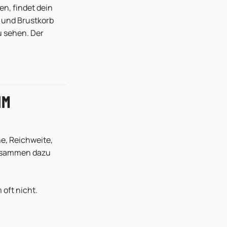
n, findet dein
 und Brustkorb
u sehen. Der
IM
e, Reichweite,
zusammen dazu
oft nicht.