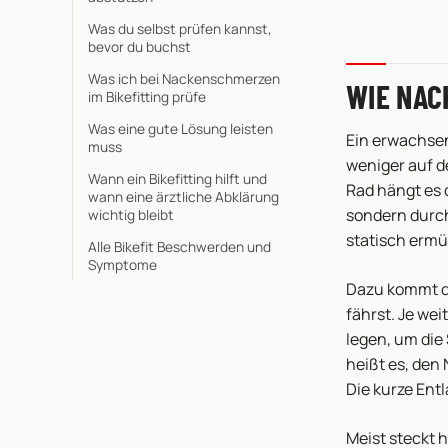
Was du selbst prüfen kannst,
bevor du buchst
Was ich bei Nackenschmerzen
WIE NAC
im Bikefitting prüfe
Was eine gute Lösung leisten
Ein erwachsen
muss
weniger auf 
Wann ein Bikefitting hilft und
Rad hängt es 
wann eine ärztliche Abklärung
sondern durch
wichtig bleibt
statisch ermü
Alle Bikefit Beschwerden und
Symptome
Dazu kommt de
fährst. Je we
legen, um die 
heißt es, den
Die kurze Ent
Meist steckt h