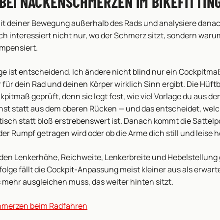
 BEI NACKENSCHMERZEN IM BIKEFITTIN
it deiner Bewegung außerhalb des Rads und analysiere danach
ich interessiert nicht nur, wo der Schmerz sitzt, sondern war
mpensiert.
ge ist entscheidend. Ich ändere nicht blind nur ein Cockpitma
 für dein Rad und deinen Körper wirklich Sinn ergibt. Die Hüft
kpitmaß geprüft, denn sie legt fest, wie viel Vorlage du aus d
st statt aus dem oberen Rücken — und das entscheidet, wel
stisch statt bloß erstrebenswert ist. Danach kommt die Sattelpo
der Rumpf getragen wird oder ob die Arme dich still und leise 
den Lenkerhöhe, Reichweite, Lenkerbreite und Hebelstellung 
olge fällt die Cockpit-Anpassung meist kleiner aus als erwarte
s mehr ausgleichen muss, das weiter hinten sitzt.
merzen beim Radfahren