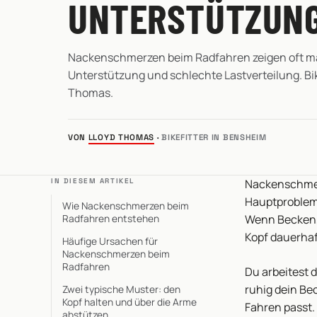
UNTERSTÜTZUN
Nackenschmerzen beim Radfahren zeigen oft m
Unterstützung und schlechte Lastverteilung. Bik
Thomas.
VON
LLOYD THOMAS
·
BIKEFITTER IN BENSHEIM
IN DIESEM ARTIKEL
Nackenschmer
Hauptproblem i
Wie Nackenschmerzen beim
Radfahren entstehen
Wenn Becken,
Kopf dauerhaf
Häufige Ursachen für
Nackenschmerzen beim
Radfahren
Du arbeitest d
ruhig dein Be
Zwei typische Muster: den
Kopf halten und über die Arme
Fahren passt.
abstützen