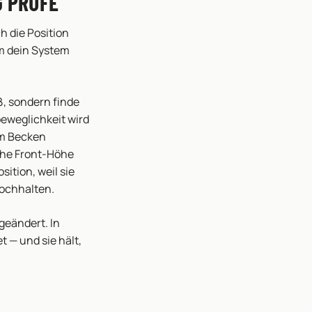
G PRÜFE
 die Position
um dein System
ß, sondern finde
beweglichkeit wird
em Becken
che Front-Höhe
sition, weil sie
hochhalten.
geändert. In
t — und sie hält,