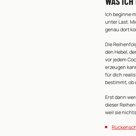
WAS ICH
Ich beginne m
unter Last. M
genau dort ko
Die Reihenfol
den Hebel, der
vor jedem Coc
erzeugen kann
für dich reali
bestimmt, ob 
Erst dann wer
dieser Reihenf
weil sie nicht
Rückensch