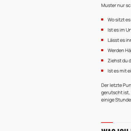
Muster nur sc
Wo sitzt e
Ist es im 
Lässt es i
Werden Hä
Ziehst du 
Ist es mit
Der letzte Pun
gerutscht ist
einige Stunde